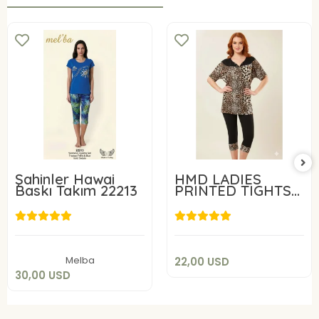
Şahinler Hawai
HMD LADIES
Baskı Takım 22213
PRINTED TIGHTS
SET 60013
22,00 USD
30,00 USD
Add to cart
Add to cart
Melba
22,00 USD
30,00 USD