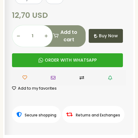
12,70 USD
Add to
Buy Now
cart
ORDER WITH WHATSAPP
Add to my favorites
Secure shopping
Returns and Exchanges