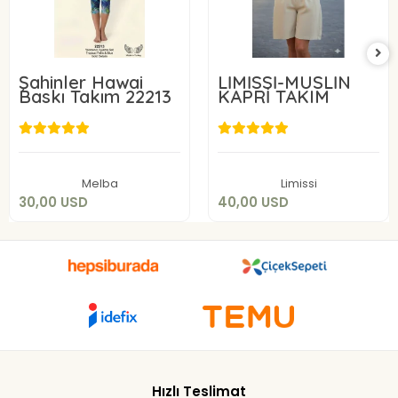
Şahinler Hawai
LİMİSSİ-MÜSLİN
Baskı Takım 22213
KAPRİ TAKIM
30,00 USD
40,00 USD
Add to cart
Add to cart
Melba
Limissi
30,00 USD
40,00 USD
Hızlı Teslimat