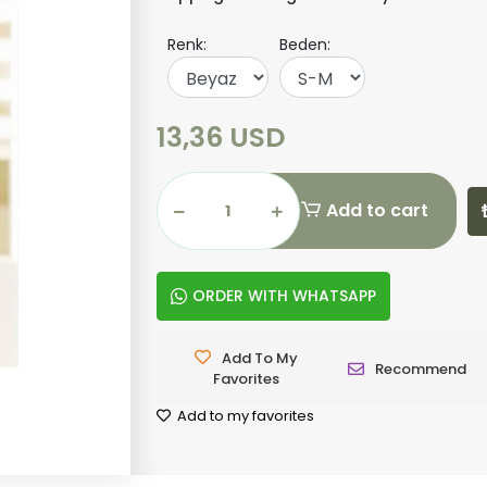
Renk:
Beden:
13,36 USD
Add to cart
ORDER WITH WHATSAPP
Add To My
Recommend
Favorites
Add to my favorites