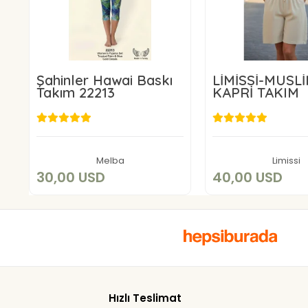
Şahinler Hawai Baskı
LİMİSSİ-MÜSL
Takım 22213
KAPRİ TAKIM
30,00 USD
40,00 U
Add to cart
Add to c
Melba
Limissi
30,00 USD
40,00 USD
Hızlı Teslimat