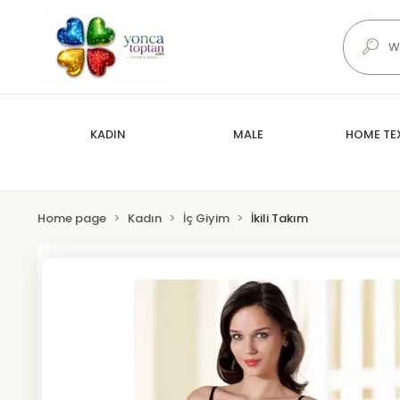
KADIN
MALE
HOME TEX
Home page
Kadın
İç Giyim
İkili Takım