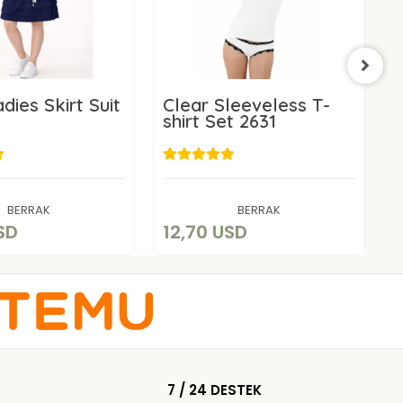
dies Skirt Suit
Clear Sleeveless T-
shirt Set 2631
P
2
7,14 USD
12,70 USD
Add to cart
Add to cart
BERRAK
BERRAK
SD
12,70 USD
2
7 / 24 DESTEK