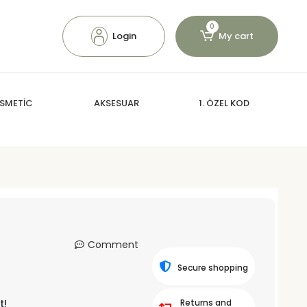
0
Login
My cart
SMETİC
AKSESUAR
1. ÖZEL KOD
Comment
Secure shopping
t!
Returns and