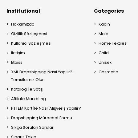
Institutional
Categories
Hakkımızda
Kadın
Gizlilik Sözleşmesi
Male
Kullanıcı Sözleşmesi
Home Textiles
İletişim
Child
Etbiss
Unisex
XML Dropshipping Nasıl Yapılır?-
Cosmetic
Temsilcimiz Olun
Katalog İle Satış
Affilate Marketing
PTTEM Kart İle Nasıl Alışveriş Yapılır?
Dropshipping Müracaat Formu
Sıkça Sorulan Sorular
Sipariş Takip