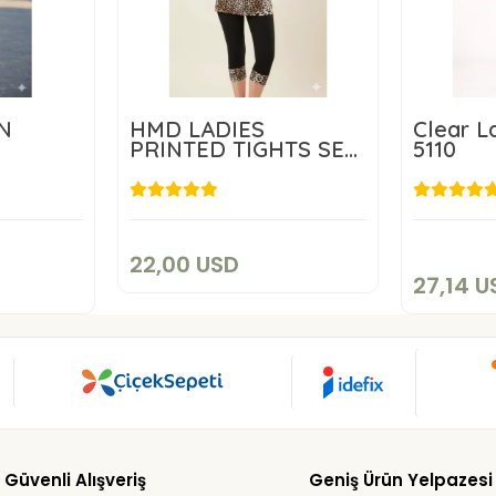
İN
HMD LADIES
Clear La
PRINTED TIGHTS SET
5110
60013
22,00 USD
SD
2
Add to cart
art
22,00 USD
27,14 U
Güvenli Alışveriş
Geniş Ürün Yelpazesi