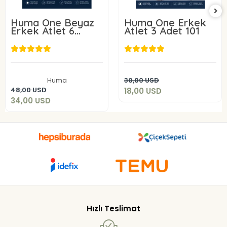
Huma One Beyaz
Huma One Erkek
Erkek Atlet 6
Atlet 3 Adet 101
ADET 101-
18,00 USD
34,00 USD
Add to cart
Huma
30,00 USD
Add to cart
48,00 USD
18,00 USD
34,00 USD
Hızlı Teslimat