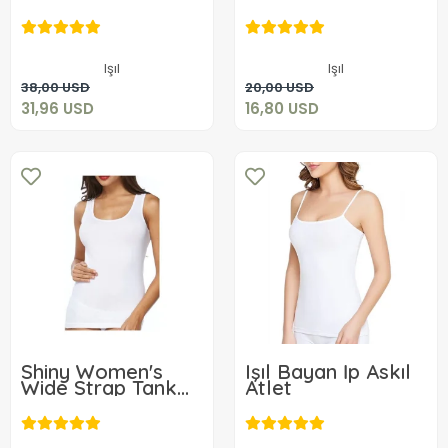
Boxer 6 Adet
Boxer 3 Adet
31,96 USD
16,80 USD
Işıl
Işıl
Add to cart
Add to cart
38,00 USD
20,00 USD
31,96 USD
16,80 USD
Shiny Women's
Işıl Bayan İp Askıl
Wide Strap Tank
Atlet
Top
4,80 USD
4,80 USD