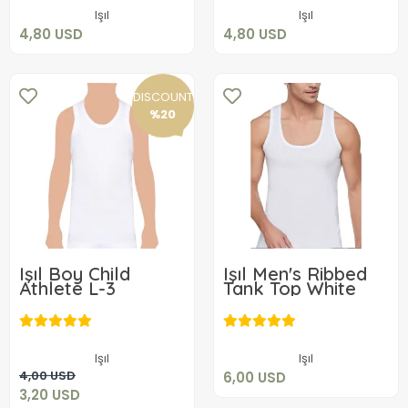
Add to cart
Add to cart
Işıl
Işıl
4,80 USD
4,80 USD
DISCOUNT
%20
Işıl Boy Child
Işıl Men's Ribbed
Athlete L-3
Tank Top White
6,00 USD
3,20 USD
Add to cart
Işıl
Işıl
Add to cart
4,00 USD
6,00 USD
3,20 USD