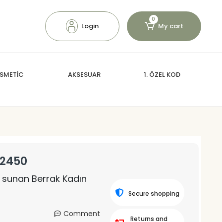
0
Login
My cart
SMETİC
AKSESUAR
1. ÖZEL KOD
 2450
m sunan Berrak Kadın
Secure shopping
Comment
Returns and