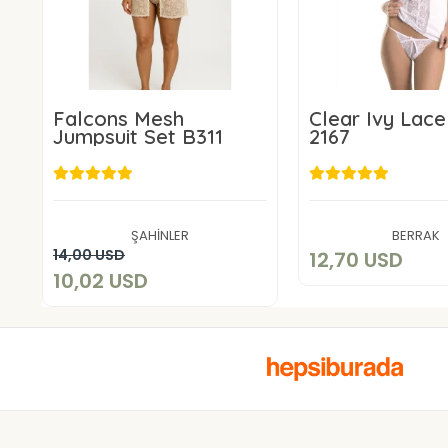
Falcons Mesh
Clear Ivy Lace
Jumpsuit Set B311
2167
12,70 U
10,02 USD
Add to c
ŞAHİNLER
BERRAK
Add to cart
14,00 USD
12,70 USD
10,02 USD