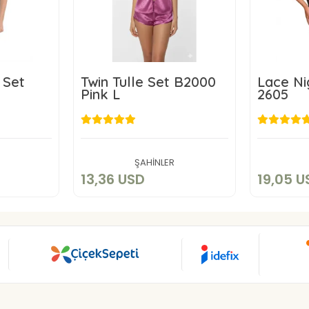
 Set
Twin Tulle Set B2000
Lace Ni
Pink L
2605
SD
13,36 USD
1
art
Add to cart
ŞAHİNLER
13,36 USD
19,05 U