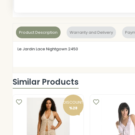
Product Description
Warranty and Delivery
Paym
Le Jardin Lace Nightgown 2450
Similar Products
DISCOUNT
%28