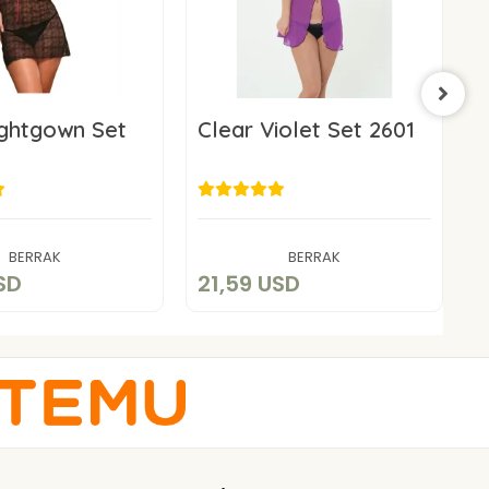
ghtgown Set
Clear Violet Set 2601
L
2
9,05 USD
21,59 USD
Add to cart
Add to cart
BERRAK
BERRAK
SD
21,59 USD