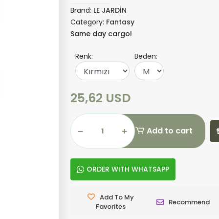
Brand:
LE JARDİN
Category:
Fantasy
Same day cargo!
Renk:
Beden:
25,62 USD
Add to cart
ORDER WITH WHATSAPP
Add To My
Recommend
Favorites