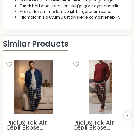
Rahat kesimi sayesinde hareket özgürlüğü sağlar.
Esnek bel bandı, istenilen sıkılığa göre ayarlanabilir.
Ekose deseni, modern ve şık bir görünüm sunar.
Pijamalarınızla uyumlu üst giysilerle kombinlenebilir.
Similar Products
Pijalüx Tek Alt
Pijalüx Tek Alt
Cepli Ekose
Cepli Ekose
Pijama
Pijama