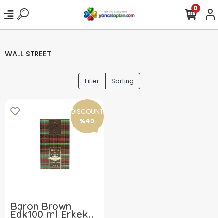
0
WALL STREET
Filter
Sorting
DISCOUNT
%40
Baron Brown
Edk100 ml Erkek