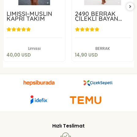
LİMİSSİ-MÜSLİN
2490 BERRAK
KAPRİ TAKIM
ÇİLEKLİ BAYAN
ŞORTLU TAKIM
40,00 USD
14,90 USD
Sepete Ekle
Sepete Ekle
Limissi
BERRAK
40,00 USD
14,90 USD
Hızlı Teslimat