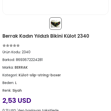
Berrak Kadın Yıldızlı Bikini Külot 2340
Ürün Kodu:
2340
Barkod:
8693672224281
Marka:
BERRAK
Kategori:
Külot-slip-string-boxer
Beden:
L
Renk:
Siyah
2,53 USD
0,21 USD 'den başlayan taksitlerle