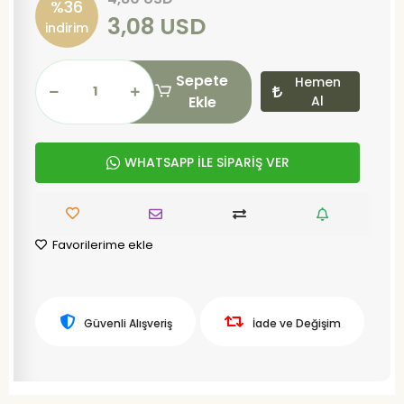
%36
3,08 USD
indirim
Sepete
Hemen
Ekle
Al
WHATSAPP İLE SİPARİŞ VER
Favorilerime ekle
Güvenli Alışveriş
İade ve Değişim