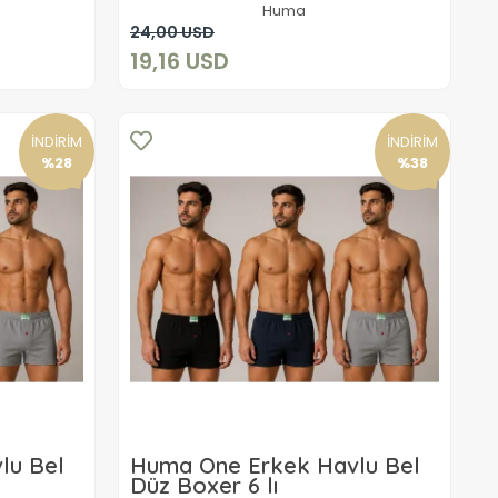
Huma
Sepete Ekle
24,00 USD
19,16 USD
İNDİRİM
İNDİRİM
%28
%38
lu Bel
Huma One Erkek Havlu Bel
Düz Boxer 6 lı