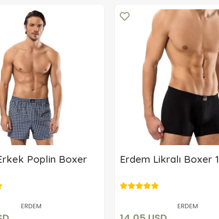
rkek Poplin Boxer
Erdem Likralı Boxer 
13,20 USD
14,05 USD
Sepete Ekle
Sepete Ekle
ERDEM
ERDEM
SD
14,05 USD