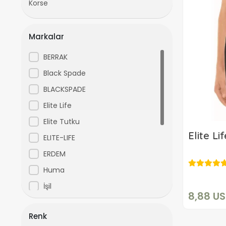
Korse
Markalar
BERRAK
Black Spade
BLACKSPADE
Elite Life
Elite Tutku
Elite L
ELITE-LIFE
ERDEM
Huma
İşil
8,88 U
Işıl
Renk
Kenn Paul