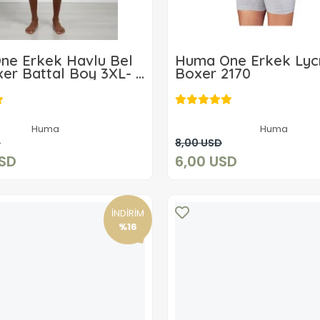
ne Erkek Havlu Bel
Huma One Erkek Lycr
er Battal Boy 3XL- 6
Boxer 2170
35,96 USD
6,00 USD
Huma
Huma
Sepete Ekle
Sepete Ekle
D
8,00 USD
USD
6,00 USD
İNDİRİM
%16