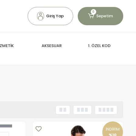
0
Giriş Yap
Sepetim
ZMETİK
AKSESUAR
1. ÖZEL KOD
İNDİRİM
%10