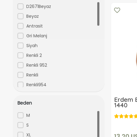
Kenpaul
D2671Beyaz
KOM
Beyaz
ŞAHİNLER
Antrasit
US-POLO-ASSN
Gri Melanj
yoncatoptan
Siyah
Renkli 2
Renkli 952
Renkli
Renkli954
Renkli 126
Erdem E
Beden
Renkli 127
1440
Kırmızı
M
Lacivert
S
Mavi
XL
13,20 U