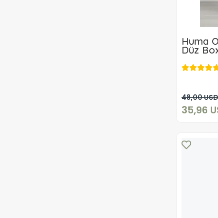
Huma O
Düz Box
ADET
48,00 US
35,96 