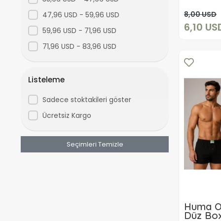
laci-gri
8,00 USD
47,96 USD - 59,96 USD
6,10 US
Karışık
59,96 USD - 71,96 USD
71,96 USD - 83,96 USD
Listeleme
Sadece stoktakileri göster
Ücretsiz Kargo
Seçimleri Temizle
Huma O
Düz Box