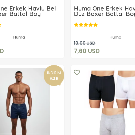
ne Erkek Havlu Bel
Huma One Erkek Hav
er Battal Boy
Düz Boxer Battal Bo
7,40 USD
7,60 USD
Huma
Huma
Sepete Ekle
Sepete Ekle
10,00 USD
SD
7,60 USD
İNDİRİM
%25