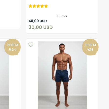
30,00 USD
Huma
Sepete Ekle
48,00 USD
30,00 USD
İNDİRİM
İNDİRİM
%24
%18