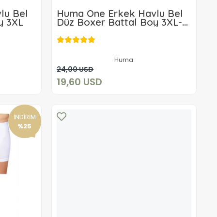
lu Bel
Huma One Erkek Havlu Bel
y 3XL
Düz Boxer Battal Boy 3XL-
3ADET
19,60 USD
Huma
Sepete Ekle
24,00 USD
19,60 USD
İNDİRİM
%25