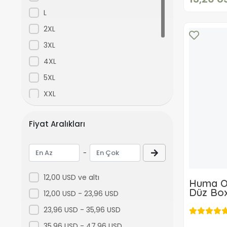
Mor
L
Sarı
2XL
Turuncu
3XL
Yeşil
4XL
Gri
5XL
Füme
XXL
Asorti
XS
Fiyat Aralıkları
Standart
S-M
Bordo
XXXL
-
Ekru
L-XL
Saks Mavi
M-L
12,00 USD ve altı
Huma O
Renkli 3
ML
Düz Box
12,00 USD - 23,96 USD
Renkli 4
23,96 USD - 35,96 USD
D2671Lacivert
35,96 USD - 47,96 USD