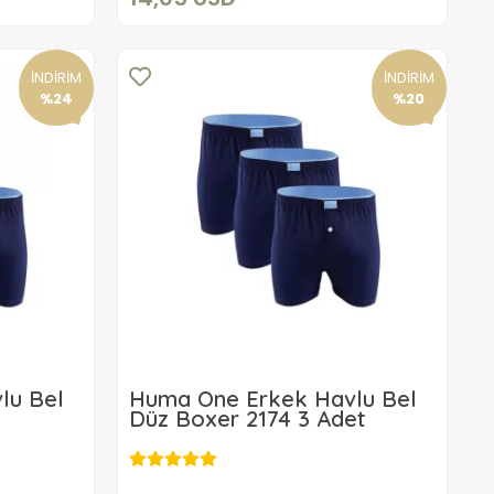
İNDİRİM
İNDİRİM
%24
%20
lu Bel
Huma One Erkek Havlu Bel
Düz Boxer 2174 3 Adet
19,16 USD