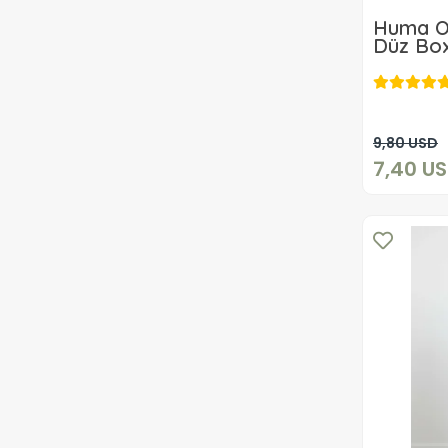
Huma O
Düz Box
9,80 USD
7,40 U