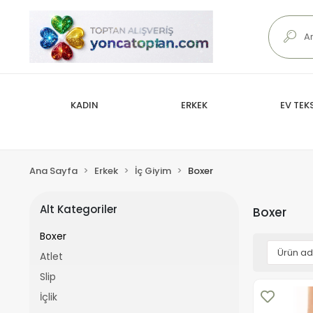
KADIN
ERKEK
EV TEKS
Ana Sayfa
Erkek
İç Giyim
Boxer
Alt Kategoriler
Boxer
Boxer
Atlet
Slip
İçlik