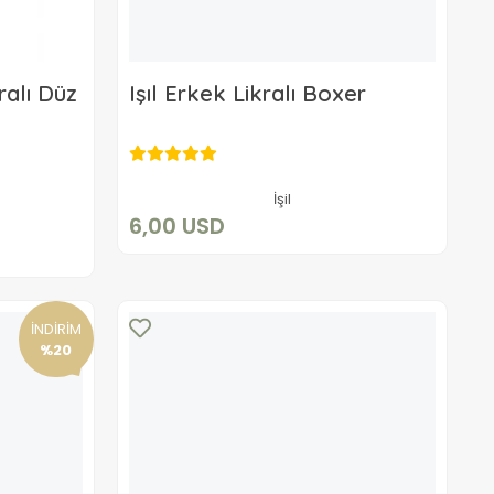
alı Düz
Işıl Erkek Likralı Boxer
6,00 USD
Sepete Ekle
İşil
6,00 USD
İNDİRİM
%20