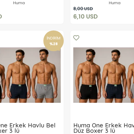
Huma
Huma
Sepete Ekle
Sepete Ekle
8,00 USD
D
6,10 USD
İNDİRİM
%28
ne Erkek Havlu Bel
Huma One Erkek Hav
er 3 lü
Düz Boxer 3 lü