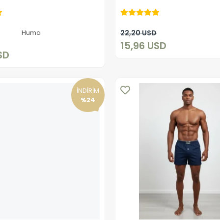
15,96 USD
15,96 USD
Sepete Ekle
Huma
22,20 USD
Sepete Ekle
15,96 USD
SD
İNDİRİM
%24