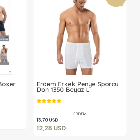
Boxer
Erdem Erkek Penye Sporcu
Don 1350 Beyaz L
12,28 USD
ERDEM
Sepete Ekle
13,70 USD
12,28 USD