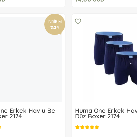
İNDİRİM
%24
ne Erkek Havlu Bel
Huma One Erkek Hav
er 2174
Düz Boxer 2174
6,10 USD
6,10 USD