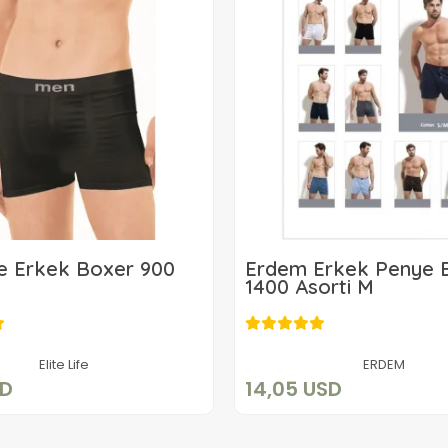
ife Erkek Boxer 900
Erdem Erkek Penye 
1400 Asorti M
8,88 USD
14,05 USD
Sepete Ekle
Sepete Ekle
Elite Life
ERDEM
SD
14,05 USD