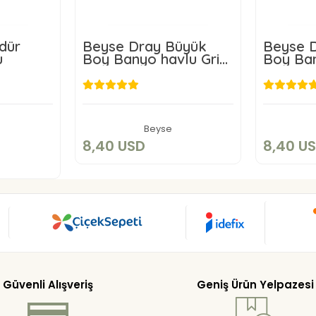
rdür
Beyse Dray Büyük
Beyse 
u
Boy Banyo havlu Gri
Boy Banyo
50X150 cm
50X150
8,40 USD
D
Sepete Ekle
Beyse
kle
8,40 USD
8,40 U
Güvenli Alışveriş
Geniş Ürün Yelpazesi