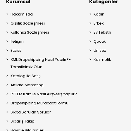
Kurumsal
Kategoriler
Hakkımızda
Kadın
Gizlilik Sözleşmesi
Erkek
Kullanıcı Sözleşmesi
Ev Tekstili
İletişim
Çocuk
Etbiss
Unisex
XML Dropshipping Nasıl Yapılır?-
Kozmetik
Temsilcimiz Olun
Katalog İle Satış
Affilate Marketing
PTTEM Kart İle Nasıl Alışveriş Yapılır?
Dropshipping Müracaat Formu
Sıkça Sorulan Sorular
Sipariş Takip
Havale Bildirimleri