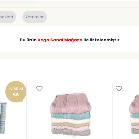
nekleri
Yorumlar
Bu ürün
Vega Sanal Mağaza
ile listelenmiştir
İNDİRİM
%5