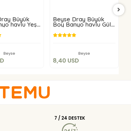
Dray Büyük
Beyse Dray Büyük
B
 havlu Yeşil
Boy Banyo havlu Gül
B
 cm
Kurusu 50X150 cm
8,40 USD
8,40 USD
Sepete Ekle
Sepete Ekle
Beyse
Beyse
8
SD
8,40 USD
8
7 / 24 DESTEK