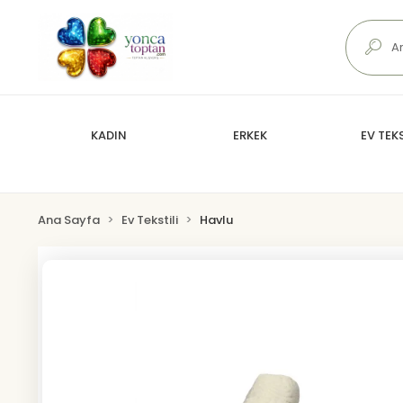
KADIN
ERKEK
EV TEKS
Ana Sayfa
Ev Tekstili
Havlu