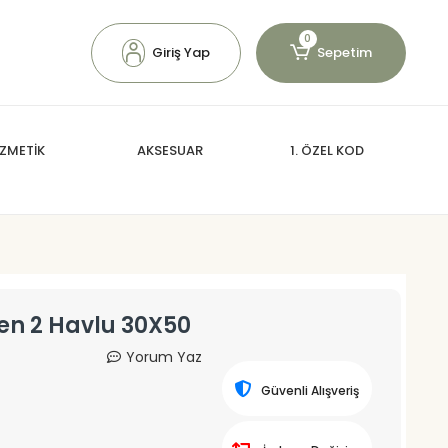
0
Giriş Yap
Sepetim
ZMETİK
AKSESUAR
1. ÖZEL KOD
sen 2 Havlu 30X50
Yorum Yaz
Güvenli Alışveriş