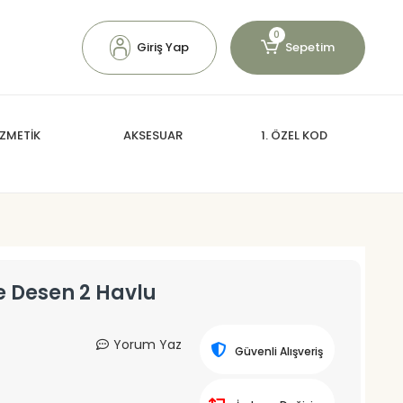
0
Giriş Yap
Sepetim
ZMETİK
AKSESUAR
1. ÖZEL KOD
fe Desen 2 Havlu
Yorum Yaz
Güvenli Alışveriş