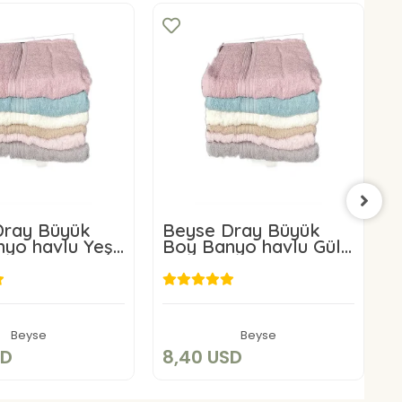
Dray Büyük
Beyse Dray Büyük
B
 havlu Yeşil
Boy Banyo havlu Gül
B
 cm
Kurusu 50X150 cm
8,40 USD
8,40 USD
Sepete Ekle
Sepete Ekle
Beyse
Beyse
8
SD
8,40 USD
8