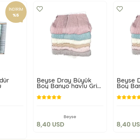
İNDİRİM
%5
rdür
Beyse Dray Büyük
Beyse 
u
Boy Banyo havlu Gri
Boy Banyo
50X150 cm
50X150
8,40 USD
D
Sepete Ekle
Beyse
kle
8,40 USD
8,40 U