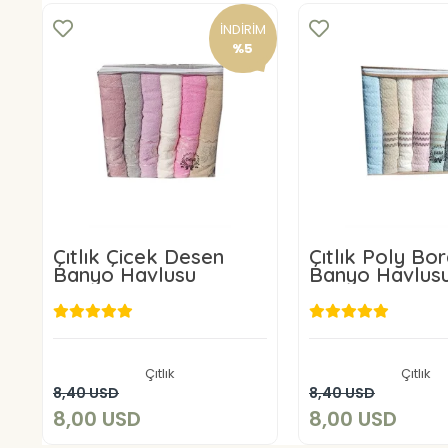
İNDİRİM
%5
Çıtlık Çicek Desen
Çıtlık Poly Bo
Banyo Havlusu
Banyo Havlus
8,00 USD
8,00 US
Çıtlık
Çıtlık
Sepete Ekle
Sepete E
8,40 USD
8,40 USD
8,00 USD
8,00 USD