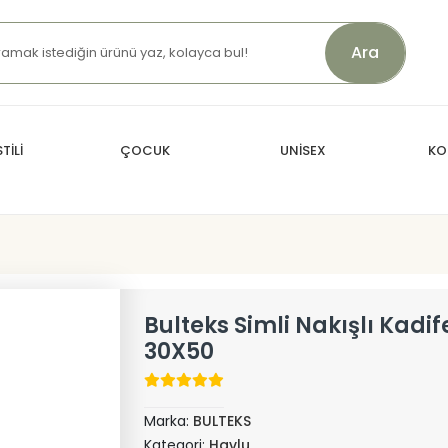
Ara
TİLİ
ÇOCUK
UNİSEX
KO
Bulteks Simli Nakışlı Kadi
30X50
Marka:
BULTEKS
Kategori:
Havlu