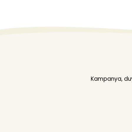
Melba
Menteş
Mila
MILA-ESTIVA
Mısırlı
Moser
mr owl
MÜJDE
Kampanya, duyu
My Sea
NEDENS
Night Flaght
Night Flight
Nurşah
ÖZKAN underwear