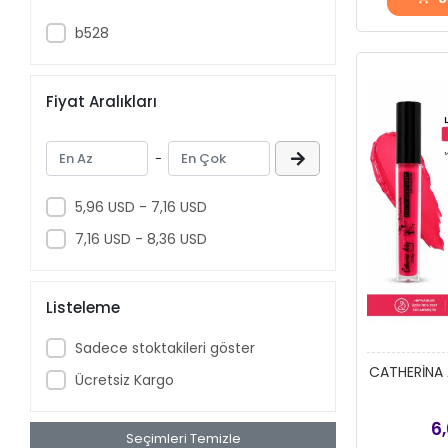
Born Çorap
b528
BSM
BULTEKS
Fiyat Aralıkları
Çağrı
CATHERINA-ARLEY
-
Catherine Arley
CEMSU
5,96 USD - 7,16 USD
Çıtlık
7,16 USD - 8,36 USD
Club
daymod
Listeleme
Deniz Store16
Sadece stoktakileri göster
Dorsh
CATHERİNA 
Ücretsiz Kargo
Dorsh
6
Dorya
Seçimleri Temizle