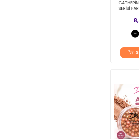
CATHERİN
Flavour
Fonem
8
fuşya
Gamze
Güvenç Yün
S
Hasbal
Hititli Çorap
HMD
HMD TEKSTİL
Huma
İşil
Işıl
ISTANBLUE
ITALIANA