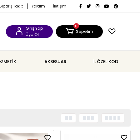
Sipariş Takip
Yardım
İletişim
0
Giriş Yap
Sepetim
Üye Ol
ZMETİK
AKSESUAR
1. ÖZEL KOD