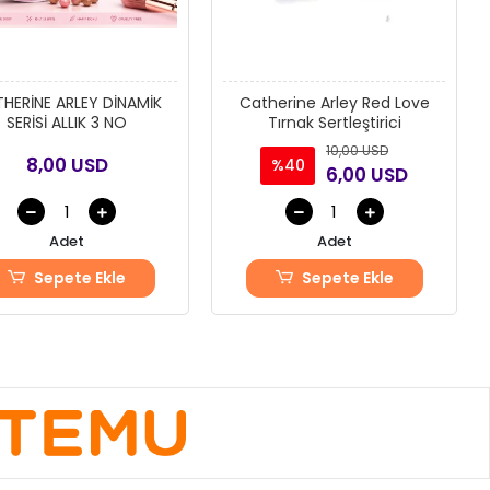
HERİNE ARLEY DİNAMİK
Catherine Arley Red Love
SERİSİ ALLIK 3 NO
Tırnak Sertleştirici
10,00 USD
8,00 USD
%40
6,00 USD
Adet
Adet
Sepete Ekle
Sepete Ekle