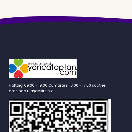
PARİGİ
penti
Pijaluks
Pijalux
Pir-İnci
RED ONE
Redist
Redone
ŞAHİNLER
Haftaiçi 09:00 - 19:00 Cumartesi 10:00 - 17:00 saatleri
SENFONI
arasında ulaşabilirsiniz.
SİLVER MEN
Şirin
spormax
SRFN