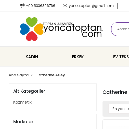
+90 5336396766
yoncatoptan@gmail.com
KADIN
ERKEK
EV TEKS
Ana Sayfa
Catherine Arley
Alt Kategoriler
Catherine 
Kozmetik
Markalar