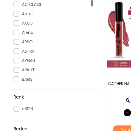
AC CLASS
Actor
AKOS
Alena
ARKO
ASTRA
AYHAN
AYKUT
BARIŞ
CATHERİNA 
baron
Renk
BERRAK
6
Beyse
a3128
Black Spade
BLACKSPADE
Beden
S