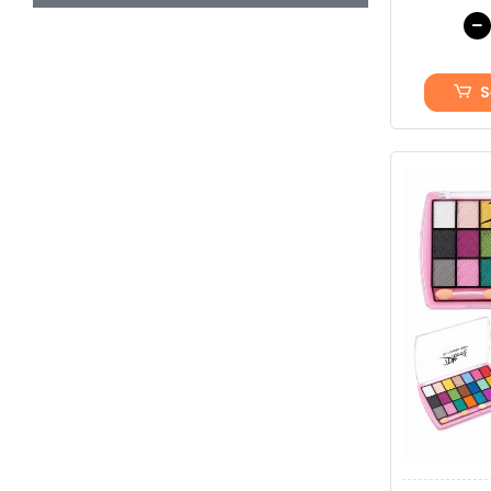
Elit
Elite Life
Elite Tutku
S
ELITE-LIFE
EliteLife
ElitLife
EMRE
ERDEM
ESTIVA
estiva mila
FABBRİCA
Feeline
Feeling
feelline