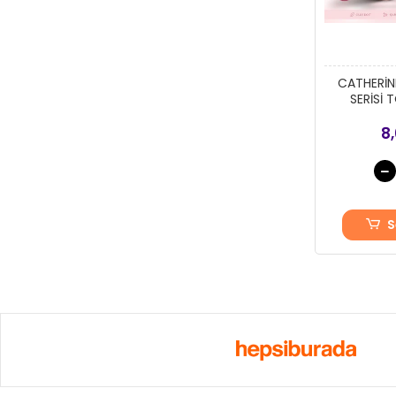
İTALİANA.
KAPPA
kapsulavm
CATHERİN
Kelebek
SERİSİ 
Kenn Paul
8
Kenpaul
KLY
KOM
S
Kota
LAXDİ
LE JARDİN
Le Jardin
Limissi
M-I