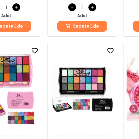
Adet
Adet
epete Ekle
Sepete Ekle