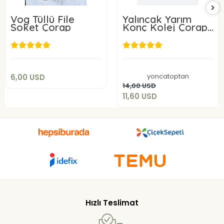
Vog Tüllü File
Yalıncak Yarım
Soket Çorap
Konç Kolej Çorap
Siyah Renk 12 Adet
6,00 USD
Desensiz Model
11,60 USD
Sepete Ekle
yoncatoptan
6,00 USD
Sepete Ekle
14,00 USD
11,60 USD
Hızlı Teslimat