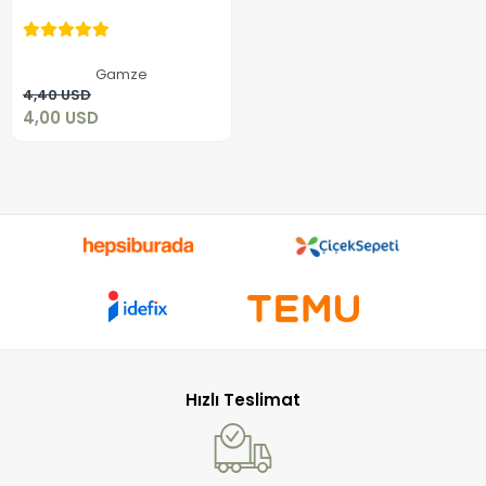
4,00 USD
Gamze
Sepete Ekle
4,40 USD
4,00 USD
Hızlı Teslimat