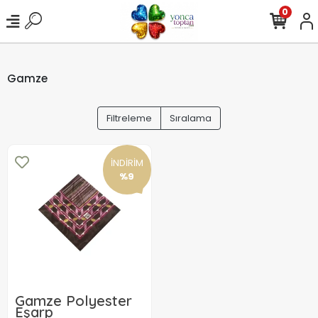
0
Gamze
Filtreleme
Sıralama
İNDİRİM
%9
Gamze Polyester
Eşarp