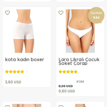
İNDİRİM
%93
kota kadın boxer
Lara Likralı Çocuk
Soket Çorap
3,60 USD
0,60 USD
Sepete Ekle
KOM
3,60 USD
Sepete Ekle
8,36 USD
0,60 USD