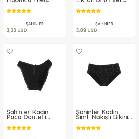
Bikini Külot B313
Bato B115
3,33 USD
3,89 USD
Sepete Ekle
Sepete Ekle
ŞAHİNLER
ŞAHİNLER
3,33 USD
3,89 USD
Şahinler Kadın
Şahinler Kadın
Paça Dantelli
Simli Nakışlı Bikini
Bikini B275
B269
3,33 USD
4,11 USD
Sepete Ekle
Sepete Ekle