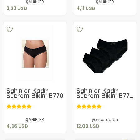
ŞAHİNLER
ŞAHİNLER
3,33 USD
4,11 USD
Şahinler Kadın
Şahinler Kadın
Süprem Bikini B770
Süprem Bikini B770
3 Adet
4,36 USD
12,00 USD
Sepete Ekle
Sepete Ekle
ŞAHİNLER
yoncatoptan
4,36 USD
12,00 USD