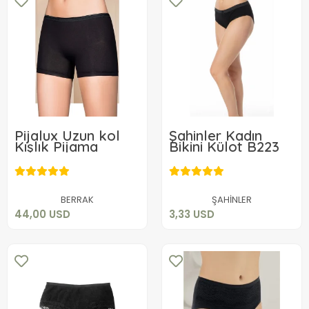
Pijalux Uzun kol
Şahinler Kadın
Kışlık Pijama
Bikini Külot B223
44,00 USD
3,33 USD
Sepete Ekle
Sepete Ekle
BERRAK
ŞAHİNLER
44,00 USD
3,33 USD