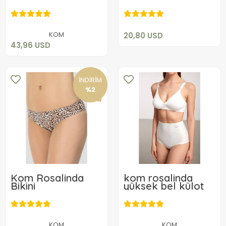
20,80 USD
43,96 USD
Sepete Ekle
Sepete Ekle
KOM
20,80 USD
43,96 USD
İNDİRİM
%2
Kom Rosalinda
kom rosalinda
Bikini
yüksek bel külot
19,16 USD
16,40 USD
Sepete Ekle
KOM
KOM