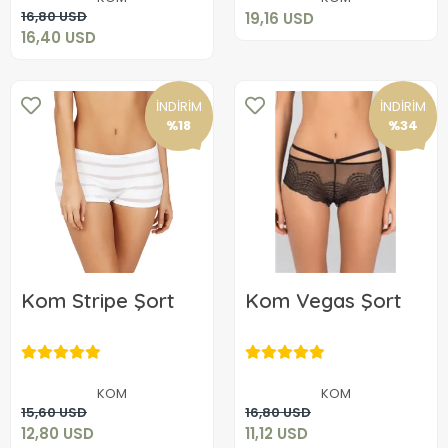
Sepete Ekle
16,80 USD
19,16 USD
16,40 USD
İNDİRİM
İNDİRİM
%18
%34
Kom Stripe Şort
Kom Vegas Şort
12,80 USD
11,12 USD
KOM
KOM
Sepete Ekle
Sepete Ekle
15,60 USD
16,80 USD
12,80 USD
11,12 USD