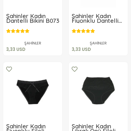
Şahinler Kadın
Şahinler Kadın
Dantelli Bikini B073
Fiyonklu Dantelli
Bikini B768
3,33 USD
3,33 USD
Sepete Ekle
Sepete Ekle
ŞAHİNLER
ŞAHİNLER
3,33 USD
3,33 USD
Şahinler Kadın
Şahinler Kadın
Fiyonklu Fileli
Likralı Önü Fileli