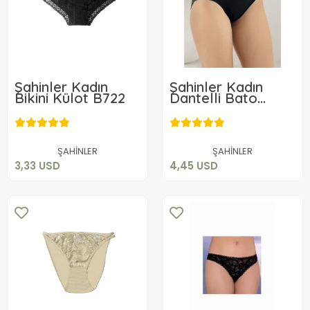
Şahinler Kadın
Şahinler Kadın
Bikini Külot B722
Dantelli Bato
B3092
3,33 USD
4,45 USD
Sepete Ekle
Sepete Ekle
ŞAHİNLER
ŞAHİNLER
3,33 USD
4,45 USD