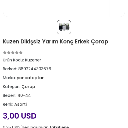
Kuzen Dikişsiz Yarım Konç Erkek Çorap
Ürün Kodu:
Kuzener
Barkod:
8692244303676
Marka:
yoncatoptan
Kategori:
Çorap
Beden:
40-44
Renk:
Asorti
3,00 USD
0,25 USD 'den başlayan taksitlerle