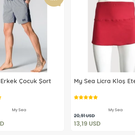
Erkek Çocuk Şort
My Sea Licra Kloş Et
13,19 USD
13,19 USD
My Sea
My Sea
Sepete Ekle
Sepete Ekle
20,91 USD
SD
13,19 USD