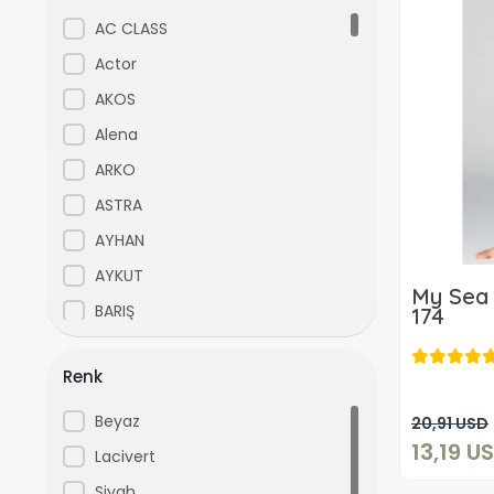
AC CLASS
Actor
AKOS
Alena
ARKO
ASTRA
AYHAN
AYKUT
My Sea 
BARIŞ
174
baron
Renk
BERRAK
Beyse
Beyaz
20,91 USD
13,19 U
Black Spade
Lacivert
BLACKSPADE
Siyah