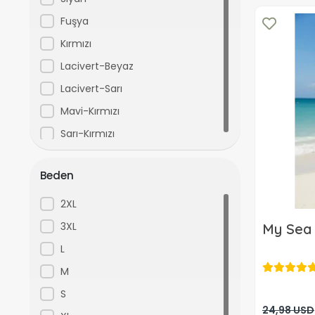
Born Çorap
Fuşya
BSM
Kırmızı
BULTEKS
Lacivert-Beyaz
Çağrı
Lacivert-Sarı
CATHERINA-ARLEY
Mavi-Kırmızı
Catherine Arley
Sarı-Kırmızı
CEMSU
Beden
Çıtlık
Club
2XL
daymod
3XL
My Sea 
Deniz Store16
L
Dorsh
M
Dorsh
S
24,98 USD
Dorya