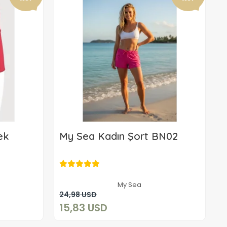
ek
My Sea Kadın Şort BN02
15,83 USD
My Sea
Sepete Ekle
24,98 USD
15,83 USD