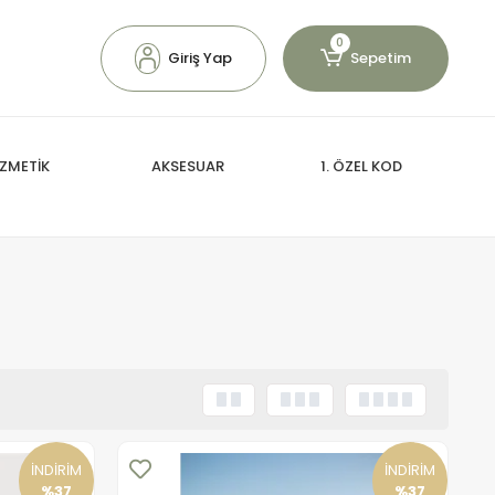
0
Giriş Yap
Sepetim
ZMETİK
AKSESUAR
1. ÖZEL KOD
İNDİRİM
İNDİRİM
%37
%37