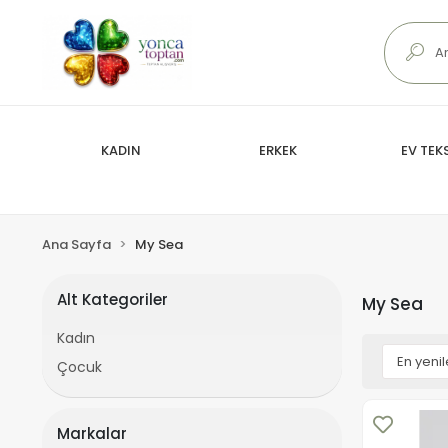
KADIN
ERKEK
EV TEKS
Ana Sayfa
My Sea
Alt Kategoriler
My Sea
Kadın
Çocuk
Markalar