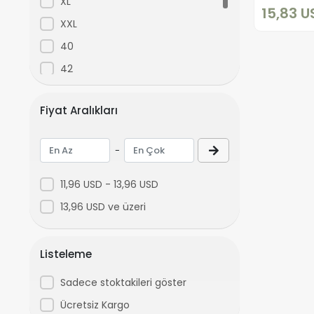
XL
15,83 U
Elit
XXL
Elite Life
40
Elite Tutku
42
ELITE-LIFE
36
EliteLife
Fiyat Aralıkları
13-14
ElitLife
7-8
-
EMRE
9-10
ERDEM
11,96 USD - 13,96 USD
ESTIVA
13,96 USD ve üzeri
estiva mila
FABBRİCA
Listeleme
Feeline
Sadece stoktakileri göster
Feeling
Ücretsiz Kargo
feelline