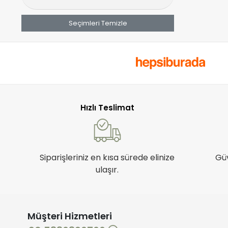
Flavour
Seçimleri Temizle
Fonem
fuşya
Gamze
Güvenç Yün
Hasbal
Hızlı Teslimat
Hititli Çorap
HMD
HMD TEKSTİL
Siparişleriniz en kısa sürede elinize
Gü
Huma
ulaşır.
İşil
Işıl
ISTANBLUE
Müşteri Hizmetleri
ITALIANA