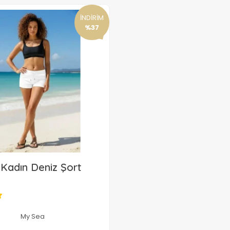
İNDİRİM
%37
Kadın Deniz Şort
15,83 USD
My Sea
Sepete Ekle