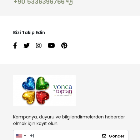
+90 5336396766
İTALİANA.
KAPPA
kapsulavm
Bizi Takip Edin
Kelebek
Kenn Paul
Kenpaul
KLY
KOM
Kota
LAXDİ
LE JARDİN
Kampanya, duyuru ve bilgilendirmelerden haberdar
Le Jardin
olmak için kayıt olun.
Limissi
Gönder
M-I