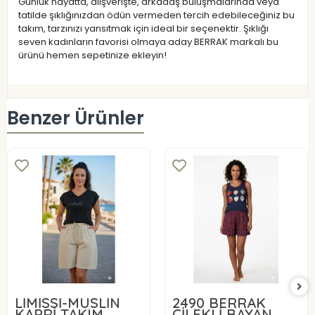
Günlük hayatta, alışverişte, arkadaş buluşmalarında veya
tatilde şıklığınızdan ödün vermeden tercih edebileceğiniz bu
takım, tarzınızı yansıtmak için ideal bir seçenektir. Şıklığı
seven kadınların favorisi olmaya aday BERRAK markalı bu
ürünü hemen sepetinize ekleyin!
Benzer Ürünler
LİMİSSİ-MÜSLİN
2490 BERRAK
KAPRİ TAKIM
ÇİLEKLİ BAYAN