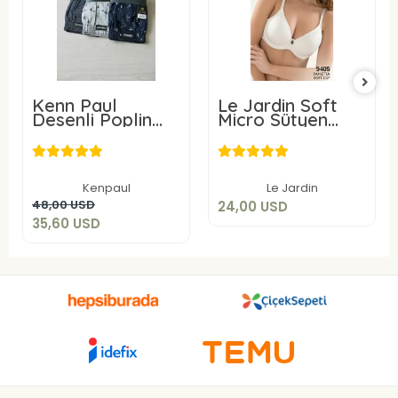
Kenn Paul
Le Jardin Soft
Desenli Poplin
Micro Sütyen
Erkek Boxer 6
9405-C
24,00 USD
Adet
35,60 USD
Sepete Ekle
Kenpaul
Le Jardin
Sepete Ekle
48,00 USD
24,00 USD
35,60 USD