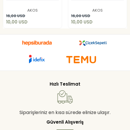
10,00 USD
10,00 USD
AKOS
AKOS
Add to cart
Add to cart
16,00 USD
16,00 USD
10,00 USD
10,00 USD
Hızlı Teslimat
Siparişleriniz en kısa sürede elinize ulaşır.
Güvenli Alışveriş