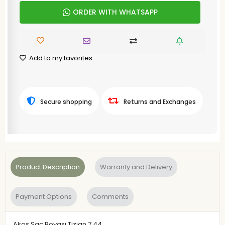
ORDER WITH WHATSAPP
Add to my favorites
Secure shopping
Returns and Exchanges
Product Description
Warranty and Delivery
Payment Options
Comments
Akos Saç Boyası Tizian 7.44