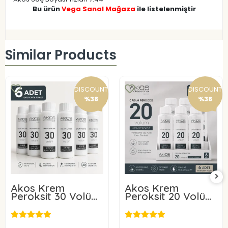
Bu ürün
Vega Sanal Mağaza
ile listelenmiştir
Similar Products
DISCOUNT
DISCOUNT
%38
%38
Akos Krem
Akos Krem
Peroksit 30 Volüm
Peroksit 20 Volüm
%9 60ML-10 Adet
%6 60ML-10 Adet