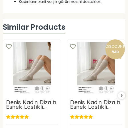
Kadınların zarif ve şık görünmesini destekler.
Similar Products
DISCOUNT
%10
Denis Kadın Dizaltı
Denis Kadın Dizaltı
Esnek Lastikli
Esnek Lastikli
Çorap Bej Rengi 3
Çorap Bej Rengi
Adet
9,96 USD
3,60 USD