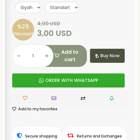
4,00 USD
%25
3,00 USD
Discount
Add to
Buy Now
cart
ORDER WITH WHATSAPP
Add to my favorites
Secure shopping
Returns and Exchanges