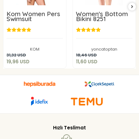
Kom Women Pers
Women's Bottom
Swimsuit
Bikini 8251
19,96 USD
11,60 USD
KOM
yoncatoptan
Add to cart
Add to cart
31,32 USD
18,46 USD
19,96 USD
11,60 USD
Hızlı Teslimat