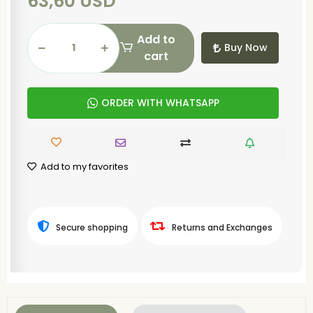
63,60 USD
Add to
Buy Now
cart
ORDER WITH WHATSAPP
Add to my favorites
Secure shopping
Returns and Exchanges