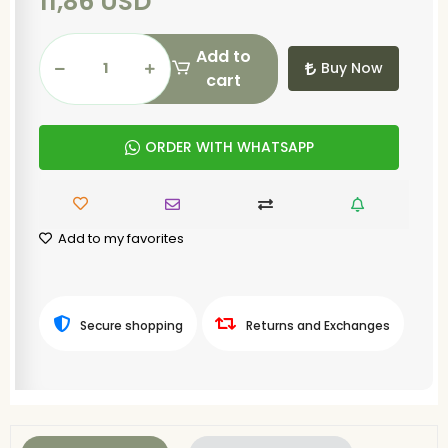
11,86 USD
Add to
Buy Now
cart
ORDER WITH WHATSAPP
Add to my favorites
Secure shopping
Returns and Exchanges