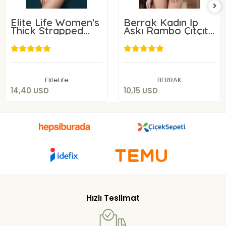
Elite Life Women's
Berrak Kadın İp
Thick Strapped
Askı Rambo Çıtçıtlı
Slip Body 878
Badi 2172
14,40 USD
10,15 USD
Add to cart
Add to cart
EliteLife
BERRAK
14,40 USD
10,15 USD
Hızlı Teslimat