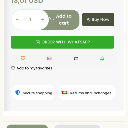
13,01 USD
Add to
Buy Now
cart
ORDER WITH WHATSAPP
Add to my favorites
Secure shopping
Returns and Exchanges