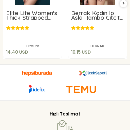
Elite Life Women's
Berrak Kadın İp
Thick Strapped
Askı Rambo Çıtçıtlı
Slip Body 878
Badi 2172
14,40 USD
10,15 USD
Add to cart
Add to cart
EliteLife
BERRAK
14,40 USD
10,15 USD
Hızlı Teslimat