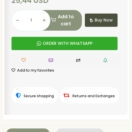
25,44 USD
Add to
Buy Now
cart
ORDER WITH WHATSAPP
Add to my favorites
Secure shopping
Returns and Exchanges