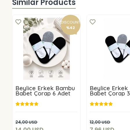
Similar Products
DISCOUNT
%42
Beylice Erkek Bambu
Beylice Erke
Babet Çorap 6 Adet
Babet Çorap 3
14,00 USD
7,96 US
Add to cart
Add to c
24,00 USD
12,00 USD
14,00 USD
7,96 USD