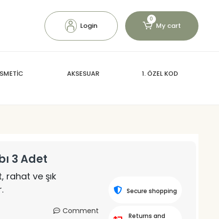
0
Login
My cart
SMETİC
AKSESUAR
1. ÖZEL KOD
bı 3 Adet
, rahat ve şık
.
Secure shopping
Comment
Returns and