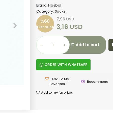
Brand:
Hasbal
Category:
Socks
7,96 USD
%60
3,16 USD
Discount
Add to cart
ORDER WITH WHATSAPP
Add To My
Recommend
Favorites
Add to my favorites