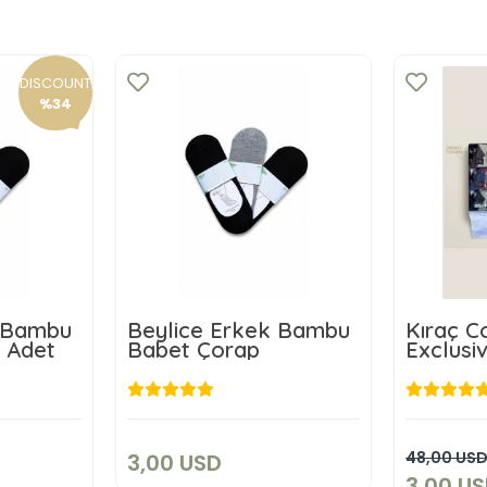
DISCOUNT
%34
k Bambu
Beylice Erkek Bambu
Kıraç C
 Adet
Babet Çorap
Exclusi
Erkek 
3,00 USD
D
Add to cart
art
48,00 US
3,00 USD
3,00 U