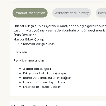
Product Description
Warranty and Delivery
Paym
Hasbal Dikişsiz Erkek Çorabı 3 Adet, her erkeğin gardırobunda
tasarımıyla ayağınızı kesmeden konforlu bir gün geçirmenizi
Ürün Özellikleri:
Hasbal Erkek Çorap
Burun takviyeli dikişsiz ürün.
Pamuklu
Renk için mesaj atın
3 adet paket içerir
Dikişsiz ve kalın kumaş yapısı
Rahat ve esnek kullanım sağlar
Uzun ömürlü ve dayanıklıdır
Erkekler için özel tasarım