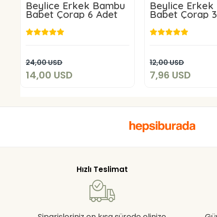
Beylice Erkek Bambu
Beylice Erke
Babet Çorap 6 Adet
Babet Çorap 3
14,00 USD
7,96 US
Add to cart
Add to c
24,00 USD
12,00 USD
14,00 USD
7,96 USD
Hızlı Teslimat
Siparişleriniz en kısa sürede elinize
Gü