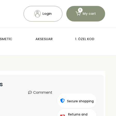
0
Login
My cart
SMETİC
AKSESUAR
1. ÖZEL KOD
s
Comment
Secure shopping
Returns and