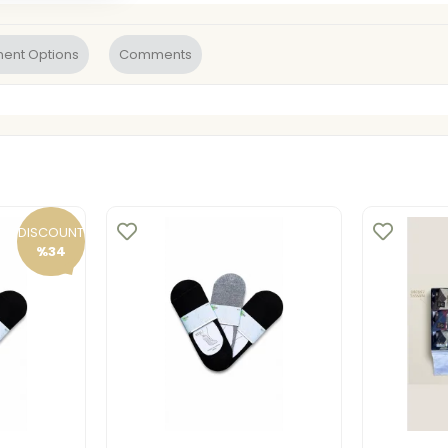
ent Options
Comments
DISCOUNT
%34