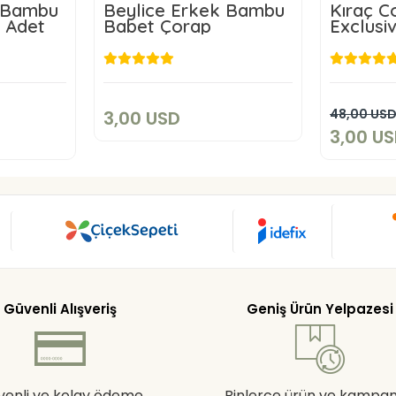
k Bambu
Beylice Erkek Bambu
Kıraç C
 Adet
Babet Çorap
Exclusi
Erkek 
3,00 USD
D
Add to cart
art
48,00 US
3,00 USD
3,00 U
Güvenli Alışveriş
Geniş Ürün Yelpazesi
venli ve kolay ödeme
Binlerce ürün ve kampa