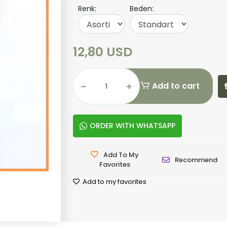
Renk:
Beden:
12,80 USD
Add to cart
ORDER WITH WHATSAPP
Add To My
Recommend
Favorites
Add to my favorites