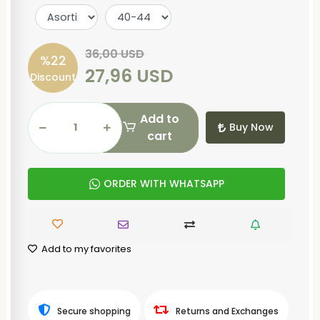
36,00 USD
%22
27,96 USD
Discount
Add to
Buy Now
cart
ORDER WITH WHATSAPP
Add to my favorites
Secure shopping
Returns and Exchanges