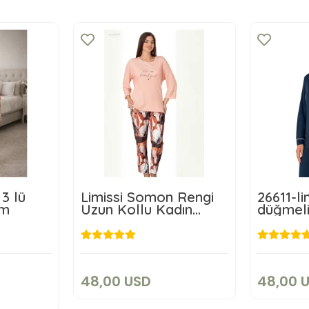
3 lü
Limissi Somon Rengi
26611-li
ım
Uzun Kollu Kadın
düğmeli
Pijaması 26618
48,00 USD
4
SD
Add to cart
art
48,00 USD
48,00 