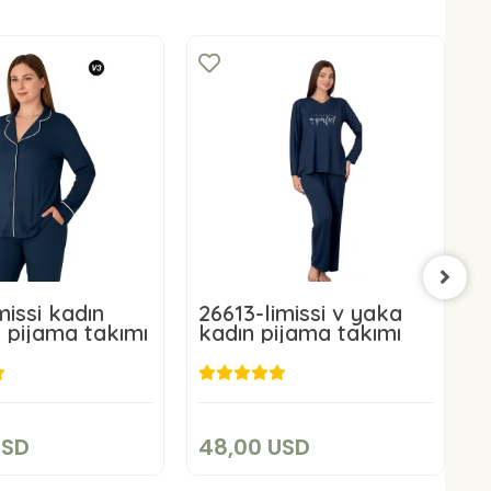
missi kadın
26613-limissi v yaka
9
 pijama takımı
kadın pijama takımı
p
8,00 USD
48,00 USD
Add to cart
Add to cart
USD
48,00 USD