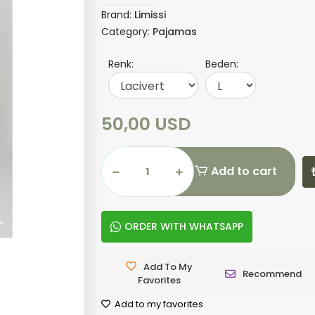
Brand:
Limissi
Category:
Pajamas
Renk:
Beden:
50,00 USD
Add to cart
ORDER WITH WHATSAPP
Add To My
Recommend
Favorites
Add to my favorites