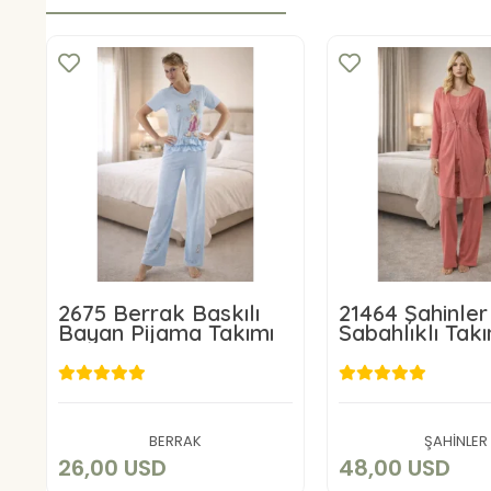
2675 Berrak Baskılı
21464 Şahinler 
Bayan Pijama Takımı
Sabahlıklı Tak
26,00 USD
48,00 U
Add to cart
Add to c
BERRAK
ŞAHİNLER
26,00 USD
48,00 USD