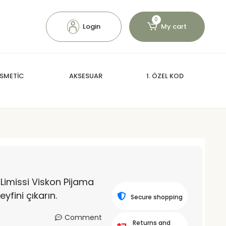
0
Login
My cart
SMETİC
AKSESUAR
1. ÖZEL KOD
 Limissi Viskon Pijama
yfini çıkarın.
Secure shopping
Comment
Returns and