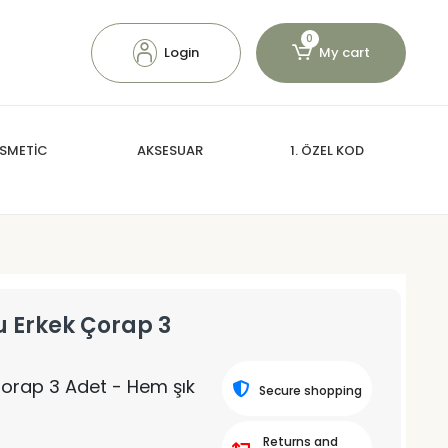
0
Login
My cart
SMETİC
AKSESUAR
1. ÖZEL KOD
u Erkek Çorap 3
Çorap 3 Adet - Hem şık
Secure shopping
Returns and