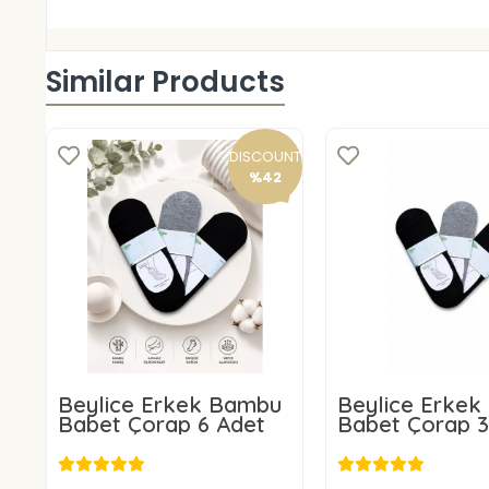
Similar Products
DISCOUNT
%42
Beylice Erkek Bambu
Beylice Erke
Babet Çorap 6 Adet
Babet Çorap 3
14,00 USD
7,96 US