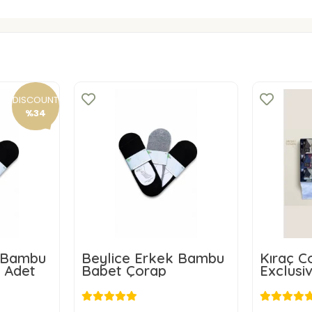
DISCOUNT
%34
k Bambu
Beylice Erkek Bambu
Kıraç C
 Adet
Babet Çorap
Exclusi
Erkek 
3,00 USD
D