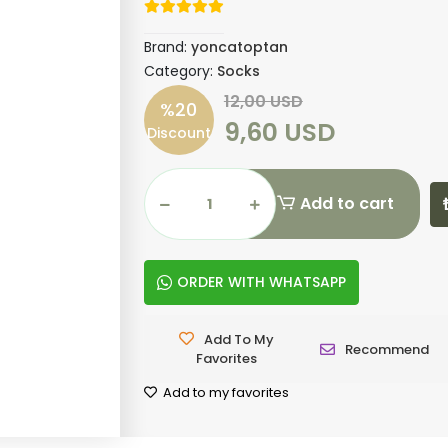
Brand:
yoncatoptan
Category:
Socks
12,00 USD
%20
9,60 USD
Discount
Add to cart
ORDER WITH WHATSAPP
Add To My
Recommend
Favorites
Add to my favorites