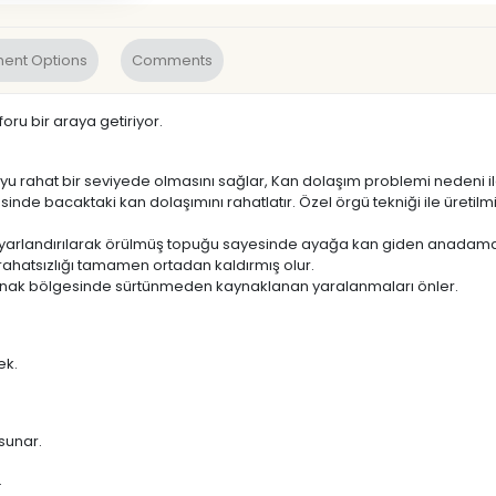
ent Options
Comments
oru bir araya getiriyor.
 rahat bir seviyede olmasını sağlar, Kan dolaşım problemi nedeni ile 
inde bacaktaki kan dolaşımını rahatlatır. Özel örgü tekniği ile üret
l ayarlandırılarak örülmüş topuğu sayesinde ayağa kan giden anadamar
hatsızlığı tamamen ortadan kaldırmış olur.
tırnak bölgesinde sürtünmeden kaynaklanan yaralanmaları önler.
ek.
sunar.
.