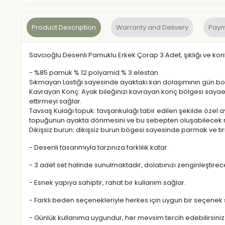
Product Description
Warranty and Delivery
Paym
Savcıoğlu Desenli Pamuklu Erkek Çorap 3 Adet, şıklığı ve konf
- %85 pamuk % 12 polyamid % 3 elestan
Sıkmayan Lastiği sayesinde ayaktaki kan dolaşımının gün boyu
Kavrayan Konç: Ayak bileğinizi kavrayan konç bölgesi sayaes
ettirmeyi sağlar.
Tavsaş Kulağı topuk: tavşankulağı tabir edilen şekilde öze
topuğunun ayakta dönmesini ve bu sebepten oluşabilecek ra
Dikişsiz burun: dikişsiz burun bögesi sayesinde parmak ve 
- Desenli tasarımıyla tarzınıza farklılık katar.
- 3 adet set halinde sunulmaktadır, dolabınızı zenginleştirec
- Esnek yapıya sahiptir, rahat bir kullanım sağlar.
- Farklı beden seçenekleriyle herkes için uygun bir seçenek 
- Günlük kullanıma uygundur, her mevsim tercih edebilirsiniz