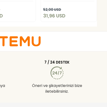
Add to cart
Add to cart
D
52,00 USD
5
SD
31,96 USD
3
7 / 24 DESTEK
nya
Öneri ve şikayetlerinizi bize
iletebilirsiniz.