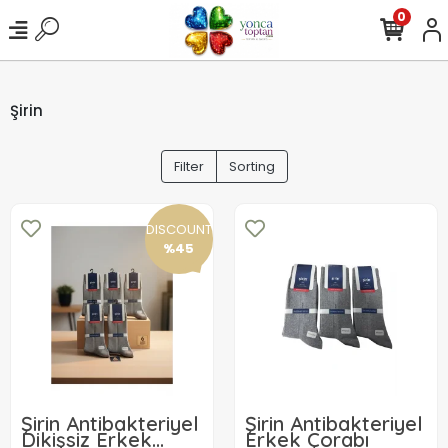
0
Şirin
Filter
Sorting
DISCOUNT
%45
Şirin Antibakteriyel
Şirin Antibakteriyel
Dikişsiz Erkek
Erkek Çorabı