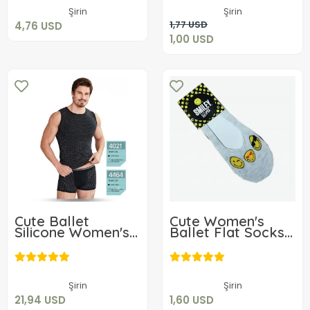
Add to cart
Şirin
Şirin
Add to cart
1,77 USD
4,76 USD
1,00 USD
Cute Ballet
Cute Women's
Silicone Women's
Ballet Flat Socks
Socks 4021
41693 1 Piece
21,94 USD
1,60 USD
Add to cart
Add to cart
Şirin
Şirin
21,94 USD
1,60 USD