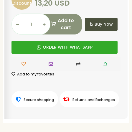
13,20 USD
Discount
Add to
Buy Now
cart
ORDER WITH WHATSAPP
Add to my favorites
Secure shopping
Returns and Exchanges