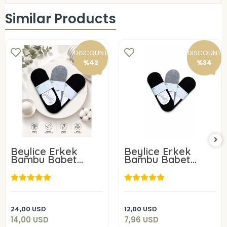
Similar Products
DISCOUNT
DISCOUNT
%42
%34
Beylice Erkek
Beylice Erkek
Bambu Babet
Bambu Babet
Çorap 6 Adet
Çorap 3 Adet
14,00 USD
7,96 USD
Add to cart
Add to cart
24,00 USD
12,00 USD
14,00 USD
7,96 USD