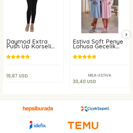
Daymod Extra
Estiva Soft Penye
Push Up Korseli
Lohusa Gecelik
Kot Tayt M Beden
17383
19,87 USD
30,40 USD
Sepete Ekle
Sepete Ekle
MILA-ESTIVA
19,87 USD
30,40 USD