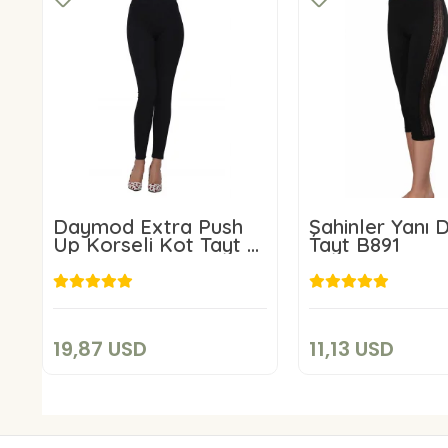
Daymod Extra Push
Şahinler Yanı D
Up Korseli Kot Tayt M
Tayt B891
Beden
19,87 USD
11,13 US
Sepete Ekle
Sepete E
19,87 USD
11,13 USD