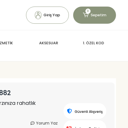
0
Giriş Yap
Sepetim
ZMETİK
AKSESUAR
1. ÖZEL KOD
B882
zınıza rahatlık
Güvenli Alışveriş
Yorum Yaz