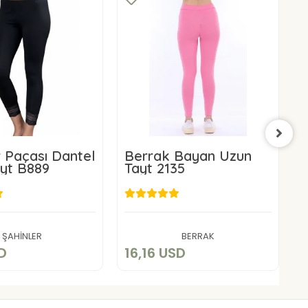
r Paçası Dantel
Berrak Bayan Uzun
E
yt B889
Tayt 2135
E
2
11,13 USD
16,16 USD
Sepete Ekle
Sepete Ekle
ŞAHİNLER
BERRAK
SD
16,16 USD
9