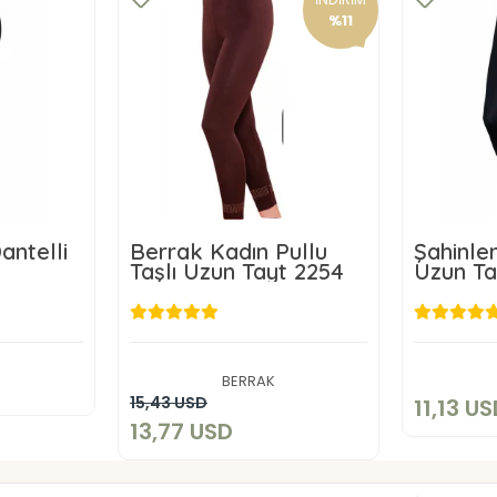
%11
antelli
Berrak Kadın Pullu
Şahinle
Taşlı Uzun Tayt 2254
Uzun Ta
D
kle
13,77 USD
BERRAK
Sepete Ekle
15,43 USD
11,13 U
13,77 USD