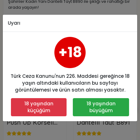
Şahinler Kadın Yanı Dantelli Tayt B890 ile şıklığı ve rahatlığı bir
arada yaşayın!
Uyarı
Benzer Ürünler
+18
Türk Ceza Kanunu'nun 226. Maddesi gereğince 18
yaşın altındaki kullanıcıların bu sayfayı
görüntülemesi ve ürün satın alması yasaktır.
18 yaşından
18 yaşından
küçüğüm
büyüğüm
Daymod Extra
Şahinler Yanı
Push Up Korseli
Dantelli Tayt B891
Kot Tayt M Beden
19,87 USD
11,13 USD