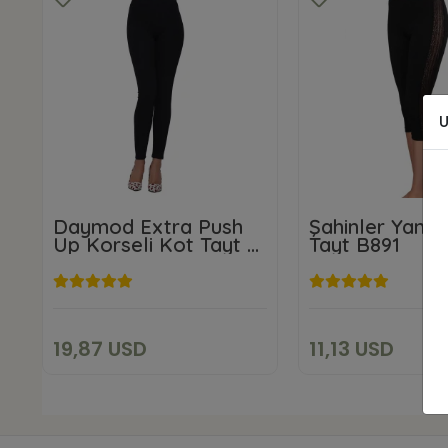
U
Daymod Extra Push
Şahinler Yanı D
Up Korseli Kot Tayt M
Tayt B891
Beden
19,87 USD
11,13 US
Sepete Ekle
Sepete E
19,87 USD
11,13 USD