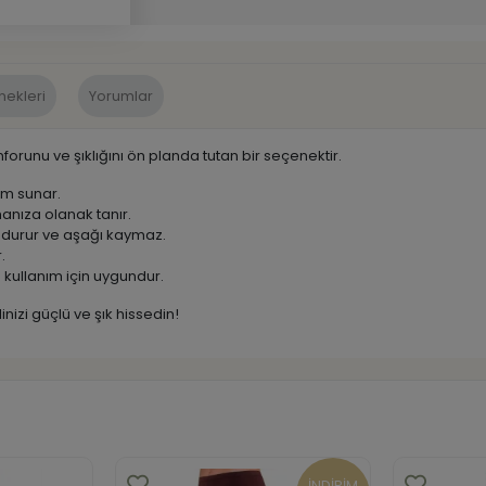
nekleri
Yorumlar
orunu ve şıklığını ön planda tutan bir seçenektir.
ım sunar.
anıza olanak tanır.
de durur ve aşağı kaymaz.
.
kullanım için uygundur.
izi güçlü ve şık hissedin!
İNDİRİM