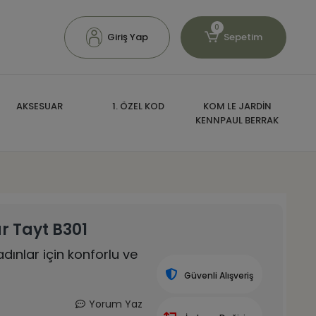
0
Giriş Yap
Sepetim
AKSESUAR
1. ÖZEL KOD
KOM LE JARDİN
KENNPAUL BERRAK
r Tayt B301
dınlar için konforlu ve
Güvenli Alışveriş
Yorum Yaz