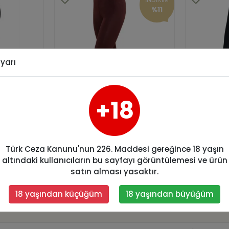
%11
yarı
+18
antelli
Berrak Kadın Pullu
Şahinle
Taşlı Uzun Tayt 2254
Uzun Ta
D
Türk Ceza Kanunu'nun 226. Maddesi gereğince 18 yaşın
altındaki kullanıcıların bu sayfayı görüntülemesi ve ürün
kle
13,77 USD
satın alması yasaktır.
BERRAK
Sepete Ekle
15,43 USD
11,13 U
18 yaşından küçüğüm
18 yaşından büyüğüm
13,77 USD