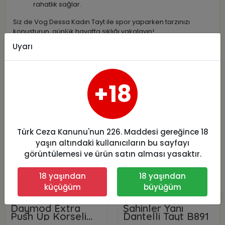
rahatlık sağlar.
Siz de Vog Dessa Kadın Tayt ile spor yaparken tarzınızı
konuşturun, günlük hayatta şıklığı yakalayın!
Uyarı
Benzer Ürünler
+18
Türk Ceza Kanunu'nun 226. Maddesi gereğince 18
yaşın altındaki kullanıcıların bu sayfayı
görüntülemesi ve ürün satın alması yasaktır.
18 yaşından
18 yaşından
küçüğüm
büyüğüm
Daymod Extra
Şahinler Yanı
Push Up Korseli
Dantelli Tayt B891
Kot Tayt M Beden