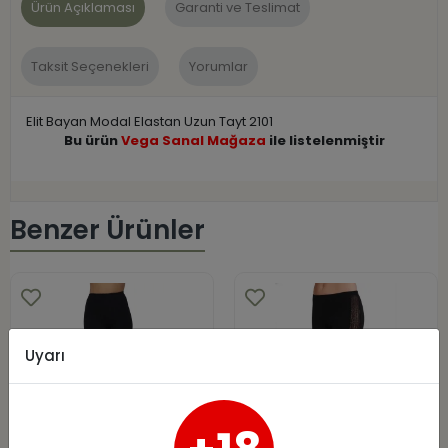
Ürün Açıklaması
Garanti ve Teslimat
Taksit Seçenekleri
Yorumlar
Elit Bayan Modal Elastan Uzun Tayt 2101
Bu ürün
Vega Sanal Mağaza
ile listelenmiştir
Benzer Ürünler
Uyarı