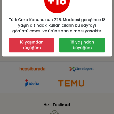
+18
Daymod Extra
Şahinler Yanı
Push Up Korseli
Dantelli Tayt B891
Kot Tayt M Beden
Türk Ceza Kanunu'nun 226. Maddesi gereğince 18
19,87 USD
11,13 USD
yaşın altındaki kullanıcıların bu sayfayı
görüntülemesi ve ürün satın alması yasaktır.
Sepete Ekle
Sepete Ekle
19,87 USD
11,13 USD
18 yaşından
18 yaşından
küçüğüm
büyüğüm
Hızlı Teslimat