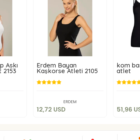
p Askı
Erdem Bayan
kom bas
t 2153
Kaşkorse Atleti 2105
atlet
D
12,72 USD
5
kle
Sepete Ekle
ERDEM
12,72 USD
51,96 U