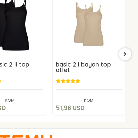
ic 2 li top
basic 2li bayan top
b
atlet
a
1,96 USD
51,96 USD
Sepete Ekle
Sepete Ekle
KOM
KOM
SD
51,96 USD
5