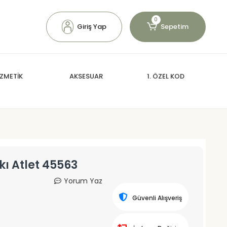
0
Giriş Yap
Sepetim
ZMETİK
AKSESUAR
1. ÖZEL KOD
ı Atlet 45563
Yorum Yaz
Güvenli Alışveriş