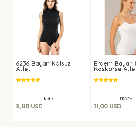
6236 Bayan Kolsuz
Erdem Bayan İ
Atlet
Kaskorse Atle
8,80 USD
11,00 US
Sepete Ekle
Sepete E
Kota
ERDEM
8,80 USD
11,00 USD