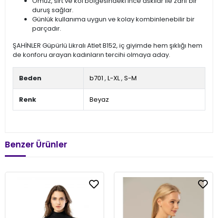
Omuz, sırt ve kol bölgesindeki ince askılar ile zarif bir
duruş sağlar.
Günlük kullanıma uygun ve kolay kombinlenebilir bir
parçadır.
ŞAHİNLER Güpürlü Likralı Atlet B152, iç giyimde hem şıklığı hem
de konforu arayan kadınların tercihi olmaya aday.
Beden
b701
,
L-XL
,
S-M
Renk
Beyaz
Benzer Ürünler