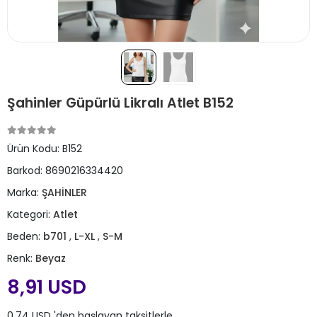
Şahinler Güpürlü Likralı Atlet B152
Ürün Kodu:
B152
Barkod:
8690216334420
Marka:
ŞAHİNLER
Kategori:
Atlet
Beden:
b701
,
L-XL
,
S-M
Renk:
Beyaz
8,91 USD
0,74 USD 'den başlayan taksitlerle