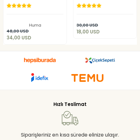
18,00 USD
34,00 USD
Sepete Ekle
Huma
30,00 USD
Sepete Ekle
48,00 USD
18,00 USD
34,00 USD
Hızlı Teslimat
Siparişleriniz en kısa sürede elinize ulaşır.