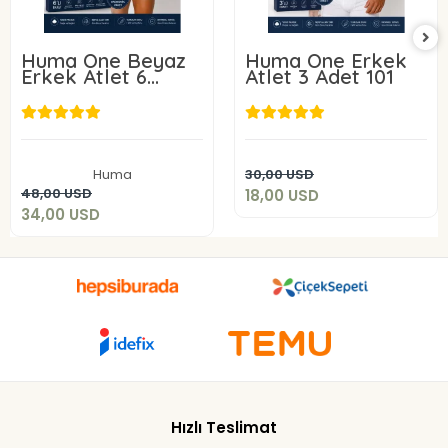
Huma One Beyaz
Huma One Erkek
Erkek Atlet 6
Atlet 3 Adet 101
ADET 101-
18,00 USD
34,00 USD
Sepete Ekle
Huma
30,00 USD
Sepete Ekle
48,00 USD
18,00 USD
34,00 USD
Hızlı Teslimat