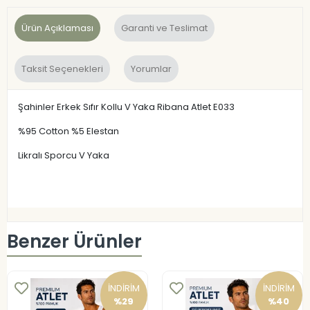
Ürün Açıklaması
Garanti ve Teslimat
Taksit Seçenekleri
Yorumlar
Şahinler Erkek Sıfır Kollu V Yaka Ribana Atlet E033
%95 Cotton %5 Elestan
Likralı Sporcu V Yaka
Benzer Ürünler
İNDİRİM
İNDİRİM
%29
%40