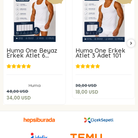
Huma One Beyaz
Huma One Erkek
Erkek Atlet 6
Atlet 3 Adet 101
ADET 101-
18,00 USD
34,00 USD
Sepete Ekle
Huma
30,00 USD
Sepete Ekle
48,00 USD
18,00 USD
34,00 USD