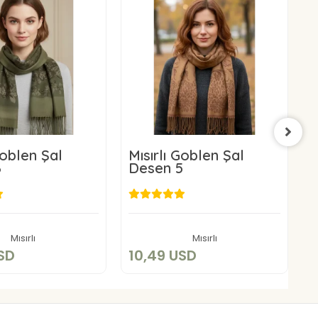
Goblen Şal
Mısırlı Goblen Şal
M
6
Desen 5
0,49 USD
10,49 USD
Sepete Ekle
Sepete Ekle
Mısırlı
Mısırlı
SD
10,49 USD
1