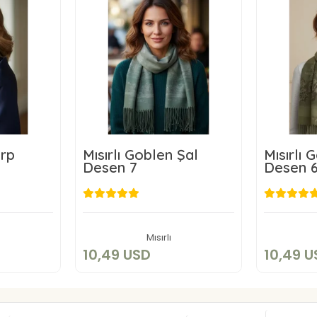
arp
Mısırlı Goblen Şal
Mısırlı 
Desen 7
Desen 
SD
10,49 USD
1
kle
Sepete Ekle
Mısırlı
10,49 USD
10,49 U