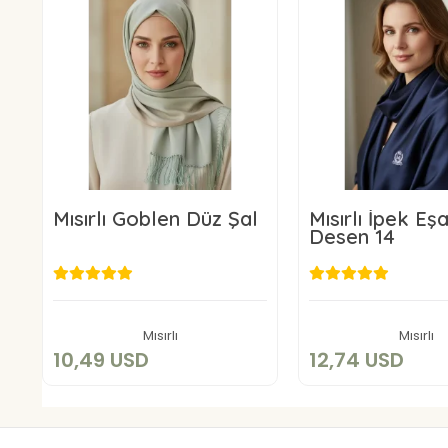
Mısırlı Goblen Düz Şal
Mısırlı İpek Eş
Desen 14
10,49 USD
12,74 U
Sepete Ekle
Sepete E
Mısırlı
Mısırlı
10,49 USD
12,74 USD