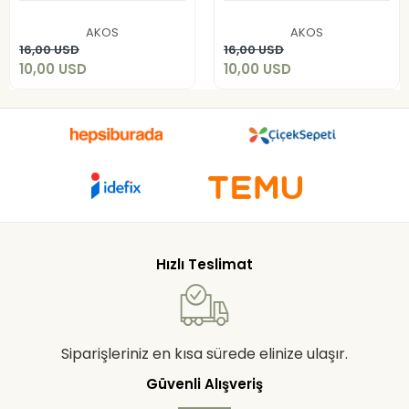
10,00 USD
10,00 USD
AKOS
AKOS
Add to cart
Add to cart
16,00 USD
16,00 USD
10,00 USD
10,00 USD
Hızlı Teslimat
Siparişleriniz en kısa sürede elinize ulaşır.
Güvenli Alışveriş