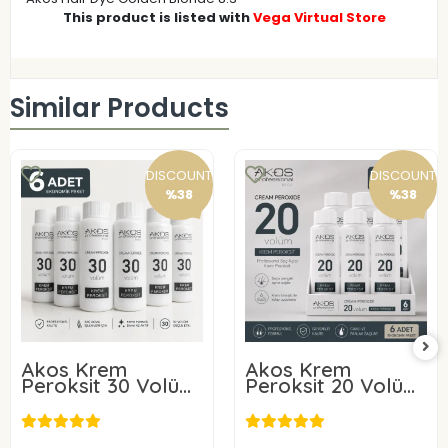
This product is listed with
Vega Virtual Store
Similar Products
DISCOUNT
DISCOUNT
%38
%38
Akos Krem
Akos Krem
Peroksit 30 Volüm
Peroksit 20 Volüm
%9 60ML-10 Adet
%6 60ML-10 Adet