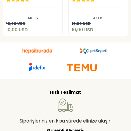
10,00 USD
10,00 USD
AKOS
AKOS
Add to cart
Add to cart
16,00 USD
16,00 USD
10,00 USD
10,00 USD
Hızlı Teslimat
Siparişleriniz en kısa sürede elinize ulaşır.
Güvenli Alışveriş