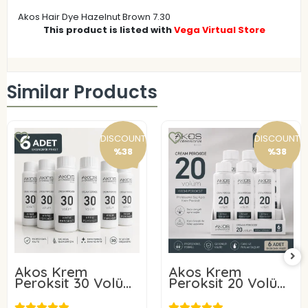
Akos Hair Dye Hazelnut Brown 7.30
This product is listed with
Vega Virtual Store
Similar Products
DISCOUNT
DISCOUNT
%38
%38
Akos Krem
Akos Krem
Peroksit 30 Volüm
Peroksit 20 Volüm
%9 60ML-10 Adet
%6 60ML-10 Adet