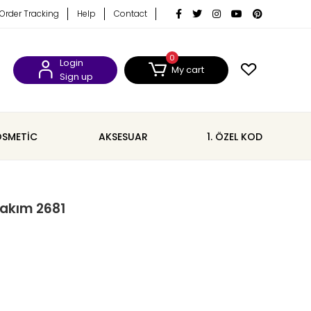
Order Tracking
Help
Contact
0
Login
My cart
Sign up
SMETİC
AKSESUAR
1. ÖZEL KOD
Takım 2681