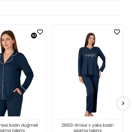
missi kadın düğmeli
26613-limissi v yaka kadın
ijama takımı
pijama takımı