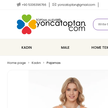
+90 5336396766
yoncatoptan@gmail.com
KADIN
MALE
HOME TEX
Home page
Kadın
Pajamas