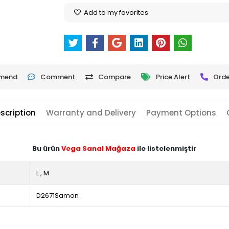
Add to my favorites
mend
Comment
Compare
Price Alert
Orde
scription
Warranty and Delivery
Payment Options
Bu ürün
Vega Sanal Mağaza
ile listelenmiştir
L
,
M
D2671Samon