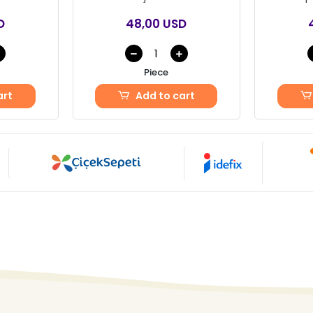
D
48,00 USD
Piece
art
Add to cart