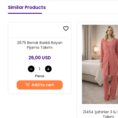
Similar Products
2675 Berrak Baskılı Bayan
Pijama Takımı
26,00 USD
Piece
Add to cart
21464 Şahinler 3 lü 
Takım