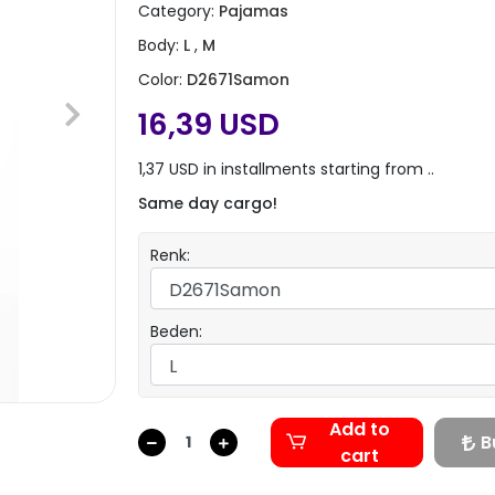
Category:
Pajamas
Body:
L
,
M
Color:
D2671Samon
16,39 USD
1,37 USD in installments starting from ..
Same day cargo!
Renk:
Beden:
Add to
B
cart